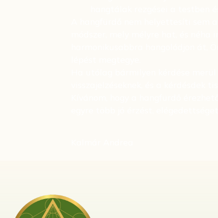
hangtálak rezgései a testben é
A hangfürdő nem helyettesíti sem a 
módszer, mely mélyre hat, és néha in
harmonikusabbra hangolódjon át, Önm
lépést megtegye.
Ha utólag bármilyen kérdése merül 
visszajelzéseknek, és a kérdésdek t
Kívánom, hogy a hangfürdő érezhető
egyre több jó érzést, elégedettsége
Kalmár Andrea