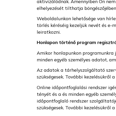
aktivizálódnak. Amennyiben Ön nem s
elhelyezését tilthatja böngészőjében,
Weboldalunkon lehetősége van hírleve
törlés kéréséig kezeljük nevét és e-
leiratkozni.
Honlapon történő program regisztrá
Amikor honlapunkon programunkra je
minden egyéb személyes adatot, ami
Az adatok a tárhelyszolgáltató szer
szükségesek. További kezelésükről a
Online időpontfoglalási rendszer ig
tényét és a és minden egyéb személ
időpontfoglaló rendszer szolgáltató
szükségesek. További kezelésükről a