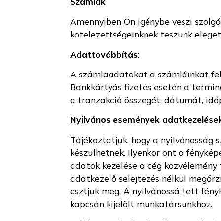
Számlák
Amennyiben Ön igénybe veszi szolgá
kötelezettségeinknek teszünk eleget.
Adattovábbítás
:
A számlaadatokat a számláinkat fel
Bankkártyás fizetés esetén a terminál
a tranzakció összegét, dátumát, idő
Nyilvános események adatkezelése
Tájékoztatjuk, hogy a nyilvánosság 
készülhetnek. Ilyenkor önt a fénykép
adatok kezelése a cég közvélemény t
adatkezelő selejtezés nélkül megőrzi
osztjuk meg. A nyilvánossá tett fény
kapcsán kijelölt munkatársunkhoz.