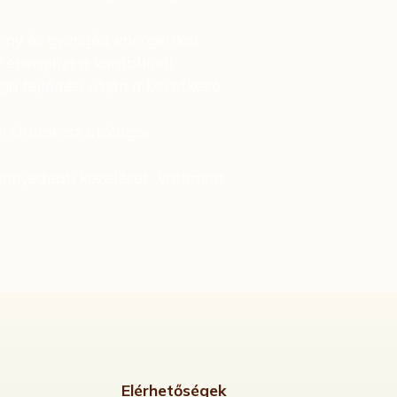
keny és gyengéd energetikai
y energiája a korábbinál
ga fejlődési útján a következő
! Örülök az utólagos
könnyedebb kezelését. Valamint
Elérhetőségek