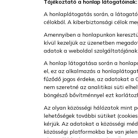
Tájékoztató a honlap látogatóinak:
A honlaplátogatás során, a látogató
célokból. A kiberbiztonsági célok me
Amennyiben a honlapunkon keresztül -
kívül kezeljük az üzenetben megado
adatok a weboldal szolgáltatójának 
A honlap látogatása során a honlapo
el, ez az alkalmazás a honlaplátoga
fűződő jogos érdeke, az adatokat a 
nem szeretné az analitikai süti elhel
böngésző bővítménnyel ezt korlátozh
Az olyan közösségi hálózatok mint pé
lehetőségek további sütiket (cookie
kérjük. Az adatokat a közösségi méd
közösségi platformokba be van jelen