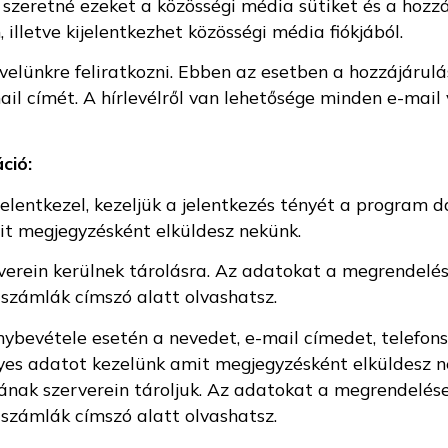
zeretné ezeket a közösségi média sütiket és a hozzá 
 illetve kijelentkezhet közösségi média fiókjából.
lünkre feliratkozni. Ebben az esetben a hozzájárulásá
mail címét. A hírlevélről van lehetősége minden e-mail
ció:
lentkezel, kezeljük a jelentkezés tényét a program d
t megjegyzésként elküldesz nekünk.
verein kerülnek tárolásra. Az adatokat a megrendelés
 számlák címszó alatt olvashatsz.
énybevétele esetén a nevedet, e-mail címedet, telefon
yes adatot kezelünk amit megjegyzésként elküldesz 
jának szerverein tároljuk. Az adatokat a megrendelése
 számlák címszó alatt olvashatsz.