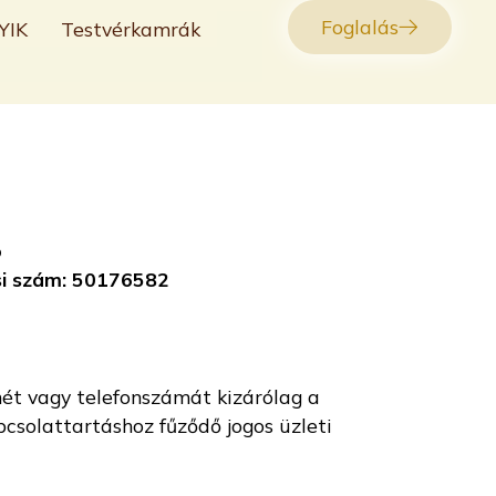
Foglalás
YIK
Testvérkamrák
ó
ási szám: 50176582
mét vagy telefonszámát kizárólag a
pcsolattartáshoz fűződő jogos üzleti