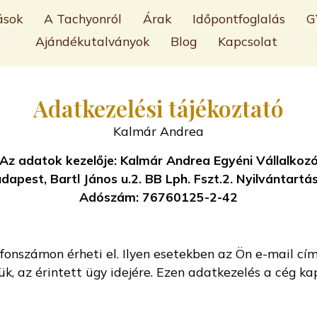
ások
A Tachyonról
Árak
Időpontfoglalás
G
Ajándékutalványok
Blog
Kapcsolat
Adatkezelési tájékoztató
Kalmár Andrea
Az adatok kezelője: Kalmár Andrea Egyéni Vállalkoz
dapest, Bartl János u.2. BB Lph. Fszt.2. Nyilvántart
Adószám: 76760125-2-42
fonszámon érheti el. Ilyen esetekben az Ön e-mail cí
k, az érintett ügy idejére. Ezen adatkezelés a cég ka