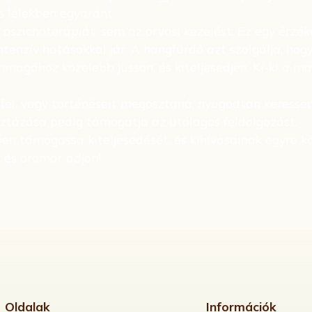
s lélekben egyaránt.
pszichoterápiát, sem az orvosi kezelést. Ez egy érzé
tenzív hatásokkal jár. A hangfürdő azt szolgálja, hog
agához közelebb jusson, és kiteljesedjen. Ki-ki a ma
fel, vagy történéseit megosztaná, nyugodtan keressen
isztázása pedig támogatja az utólagos feldolgozást.
en támogassa kiteljesedését, és kihívásainak egyre 
t és örömöt adjon!
Oldalak
Információk