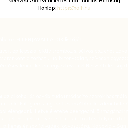
Nemzeti Adatvédelmi és Információs Hatóság
Honlap:
https://naih.hu
lálja az ELLENJAVALLATOK listáját.
var, epilepszia, aktív trombózis, súlyos pszichés zava
esetenként eltérhet). Ha bizonytalan, szívesen egyezt
érdéses lenne, kérem egyeztessünk! Részvételét saját f
 az alkohol és egyéb tudatmódosító szerek használatát
ni a külvilág erős ingereit és inkább elkezdeni befelé 
ból elengedni, illetve életébe beengedni, önmagának
k a jelenségek, melyek ezt a tudatosítási folyamatot 
, pihenés és sok folyadék fogyasztása. Napokig – Sam