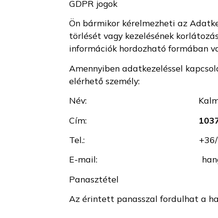
GDPR jogok
Ön bármikor kérelmezheti az Adatke
törlését vagy kezelésének korlátozás
információk hordozható formában val
Amennyiben adatkezeléssel kapcsolat
elérhető személy:
Név: Kalmár A
Cím:
1037
Tel.: +36/70 77
E-mail: hanghid@g
Panasztétel
Az érintett panasszal fordulhat a ha