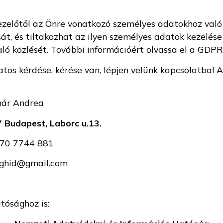
zelőtől az Önre vonatkozó személyes adatokhoz való h
át, és tiltakozhat az ilyen személyes adatok kezelése
ó közlését. További információért olvassa el a GDPR 
os kérdése, kérése van, lépjen velünk kapcsolatba! 
ndrea
 Budapest, Laborc u.13.
44 881
mail.com
tósághoz is: