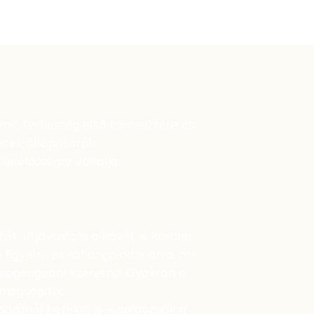
rok, terhesség első trimesztere és
etek állapotáról.
elelősségre vállalja.
, ill.javaslom a kávét is kerülni.
figyelni, és ráhangolódni arra, mi
 megengedni szeretne. Gyakran a
megsegítik.
saránál hetekig is – dolgoznak a