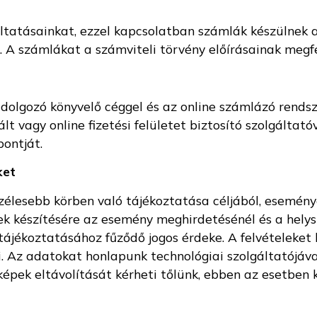
ltatásainkat, ezzel kapcsolatban számlák készülnek 
 A számlákat a számviteli törvény előírásainak megfel
dolgozó könyvelő céggel és az online számlázó rends
t vagy online fizetési felületet biztosító szolgáltató
pontját.
ket
szélesebb körben való tájékoztatása céljából, esemény
ek készítésére az esemény meghirdetésénél és a helyszí
ájékoztatásához fűződő jogos érdeke. A felvételeket 
. Az adatokat honlapunk technológiai szolgáltatójáva
képek eltávolítását kérheti tőlünk, ebben az esetben 