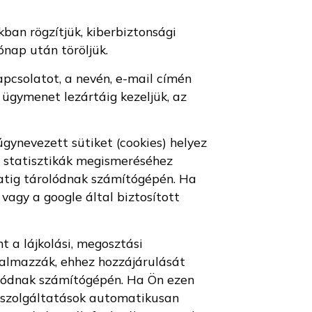
ban rögzítjük, kiberbiztonsági
ónap után töröljük.
apcsolatot, a nevén, e-mail címén
ügymenet lezártáig kezeljük, az
gynevezett sütiket (cookies) helyez
si statisztikák megismeréséhez
ratig tárolódnak számítógépén. Ha
 vagy a google által biztosított
t a lájkolási, megosztási
rtalmazzák, ehhez hozzájárulását
rolódnak számítógépén. Ha Ön ezen
ő szolgáltatások automatikusan