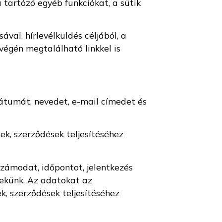
tartózó egyéb funkciókat, a sütik
val, hírlevélküldés céljából, a
 végén megtalálható linkkel is
átumát, nevedet, e-mail címedet és
ek, szerződések teljesítéséhez
számodat, időpontot, jelentkezés
nekünk. Az adatokat az
k, szerződések teljesítéséhez