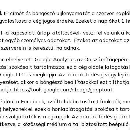
k IP címét és böngésző ujjlenyomatát a szerver naplók
gvalósítása a cég jogos érdeke. Ezeket a naplókat 1 h
a kapcsolati űrlap kitöltésével- veszi fel velünk a k
tt egyéb személyes adatokat. Ezeket az adatokat az 
szerverein is keresztül haladnak.
n elhelyezett Google Analytics az Ön számítógépén ú
tási szokásait tartalmazza, ez a cég oldalellátogatá
Google LLC. is megkapja. Az adatok törlésig vagy lejá
yezését, akkor a böngésző beállításokkal ezt tilthatja
atja: https://tools.google.com/dlpage/gaoptout
ldául a Facebook, az általuk biztosított funkciók, min
s) helyeznek el, ezek a honlaplátogatási szokásait ta
ia szolgáltatók is megkapják. Az adatok törlésig tá
tkezve, a közösségi médium által biztosított beépül