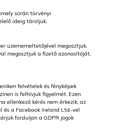
amely során törvényi
elő ideig tároljuk.
zer üzememeltetőjével megosztjuk.
val megosztjuk a fizető azonosítóját,
einken felvételek és fényképek
nen is felhívjuk figyelmét. Ezen
ha ellenkező kérés nem érkezik, az
l és a Facebook Ireland Ltd.-vel
kérjük forduljon a GDPR jogok