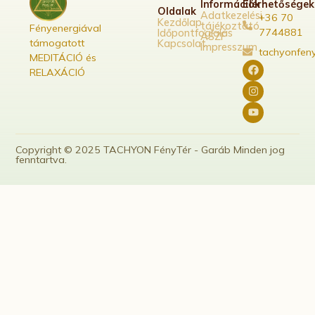
Információk
Elérhetőségek
Oldalak
Adatkezelési
+36 70
Kezdőlap
tájékoztató
Fényenergiával
7744881
Időpontfoglalás
ÁSZF
támogatott
Kapcsolat
Impresszum
tachyonfen
MEDITÁCIÓ és
RELAXÁCIÓ
Copyright © 2025 TACHYON FényTér - Garáb Minden jog
fenntartva.