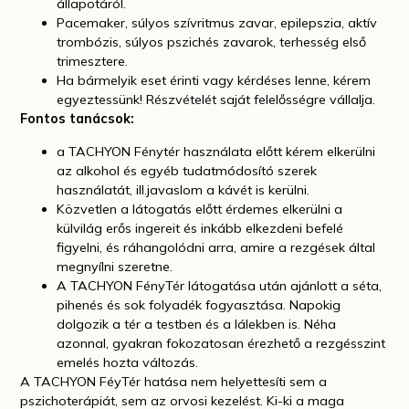
állapotáról.
Pacemaker, súlyos szívritmus zavar, epilepszia, aktív
trombózis, súlyos pszichés zavarok, terhesség első
trimesztere.
Ha bármelyik eset érinti vagy kérdéses lenne, kérem
egyeztessünk! Részvételét saját felelősségre vállalja.
Fontos tanácsok:
a TACHYON Fénytér használata előtt kérem elkerülni
az alkohol és egyéb tudatmódosító szerek
használatát, ill.javaslom a kávét is kerülni.
Közvetlen a látogatás előtt érdemes elkerülni a
külvilág erős ingereit és inkább elkezdeni befelé
figyelni, és ráhangolódni arra, amire a rezgések által
megnyílni szeretne.
A TACHYON FényTér látogatása után ajánlott a séta,
pihenés és sok folyadék fogyasztása. Napokig
dolgozik a tér a testben és a lálekben is. Néha
azonnal, gyakran fokozatosan érezhető a rezgésszint
emelés hozta változás.
A TACHYON FéyTér hatása nem helyettesíti sem a
pszichoterápiát, sem az orvosi kezelést. Ki-ki a maga