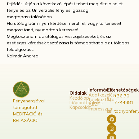
fejlődési útján a következő lépést teheti meg általa sajét
fénye és az Univerzális fény és igazság
megtapasztalásában.
Ha utólag bármilyen kérdése merül fel, vagy történéseit
megosztaná, nyugodtan keressen!
Megköszönöm az utólagos visszajelzéseket, és az
esetleges kérdések tisztázása is támogathatja az utólagos
feldolgozást.
Kalmár Andrea
Információk
Elérhetőségek
Oldalak
Adatkezelési
+36 70
Kezdőlap
tájékoztató
Fényenergiával
7744881
Időpontfoglalás
ÁSZF
támogatott
Kapcsolat
Impresszum
tachyonfen
MEDITÁCIÓ és
RELAXÁCIÓ