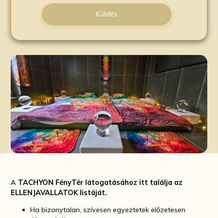
Küldés
A
TACHYON FényTér látogatásához i
tt találja az
ELLENJAVALLATOK listáját.
Ha bizonytalan, szívesen egyeztetek előzetesen