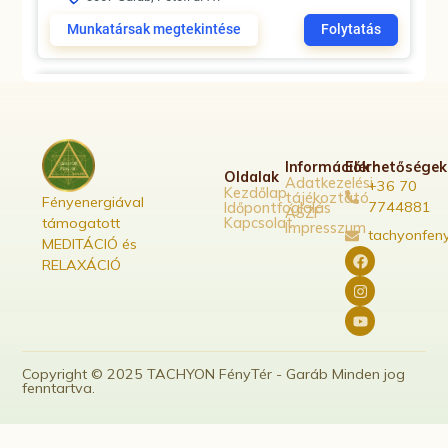
Munkatársak megtekintése
Folytatás
Szolgáltatás
81,000 Ft
Privát páros „Hang és Fény”csomag
Információk
Elérhetőségek
Oldalak
Adatkezelési
+36 70
Csomagok
1ó
2
Kezdőlap
tájékoztató
Fényenergiával
7744881
Időpontfoglalás
ÁSZF
3067 Garáb, Petőfi u.41.
támogatott
Kapcsolat
Impresszum
tachyonfen
MEDITÁCIÓ és
Munkatársak megtekintése
Folytatás
RELAXÁCIÓ
Copyright © 2025 TACHYON FényTér - Garáb Minden jog
fenntartva.